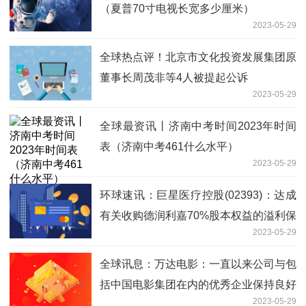
（夏普70寸电视长宽多少厘米）
2023-05-29
全球热点评！北京市文化投资发展集团原
董事长周茂非等4人被提起公诉
2023-05-29
全球最资讯丨济南中考时间2023年时间
表（济南中考461什么水平）
2023-05-29
环球速讯：巨星医疗控股(02393)：达成
有关收购德润利嘉70%股本权益的溢利保
2023-05-29
证
全球讯息：万达电影：一直以来公司与包
括中国电影集团在内的优秀企业保持良好
2023-05-29
的合作关系