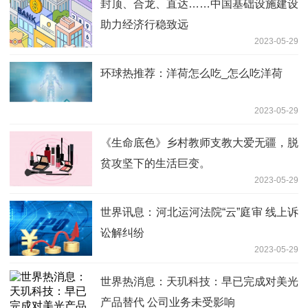
封顶、合龙、直达……中国基础设施建设
助力经济行稳致远
2023-05-29
环球热推荐：洋荷怎么吃_怎么吃洋荷
2023-05-29
《生命底色》乡村教师支教大爱无疆，脱
贫攻坚下的生活巨变。
2023-05-29
世界讯息：河北运河法院“云”庭审 线上诉
讼解纠纷
2023-05-29
世界热消息：天玑科技：早已完成对美光
产品替代 公司业务未受影响