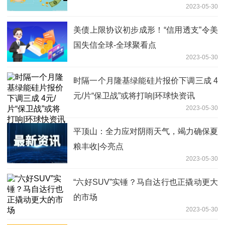
2023-05-30
美债上限协议初步成形！“信用透支”令美
国失信全球-全球聚看点
2023-05-30
时隔一个月隆基绿能硅片报价下调三成 4
元/片“保卫战”或将打响|环球快资讯
2023-05-30
平顶山：全力应对阴雨天气，竭力确保夏
粮丰收|今亮点
2023-05-30
“六好SUV”实锤？马自达行也正撬动更大
的市场
2023-05-30