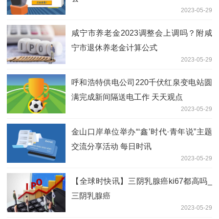
2023-05-29
咸宁市养老金2023调整会上调吗？附咸
宁市退休养老金计算公式
2023-05-29
呼和浩特供电公司220千伏红泉变电站圆
满完成新间隔送电工作 天天观点
2023-05-29
金山口岸单位举办“‘鑫’时代·青年说”主题
交流分享活动 每日时讯
2023-05-29
【全球时快讯】三阴乳腺癌ki67都高吗_
三阴乳腺癌
2023-05-29