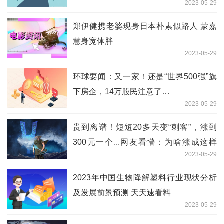
2023-05-29
郑伊健携老婆现身日本朴素似路人 蒙嘉
慧身宽体胖
2023-05-29
环球要闻：又一家！还是“世界500强”旗
下房企，14万股民注意了…
2023-05-29
贵到离谱！短短20多天变“刺客”，涨到
300元一个...网友看懵：为啥涨成这样
2023-05-29
了？
2023年中国生物降解塑料行业现状分析
及发展前景预测 天天速看料
2023-05-29