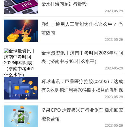
染水排海问题进行批驳
2023-05-29
乔红：通用人工智能为什么这么牛？ 当
前热闻
2023-05-29
全球最资讯丨济南中考时间2023年时间
表（济南中考461什么水平）
2023-05-29
环球速讯：巨星医疗控股(02393)：达成
有关收购德润利嘉70%股本权益的溢利保
2023-05-29
证
坚果CPO 炮轰极米开行业倒车 极米回应
碰瓷营销
2023-05-29