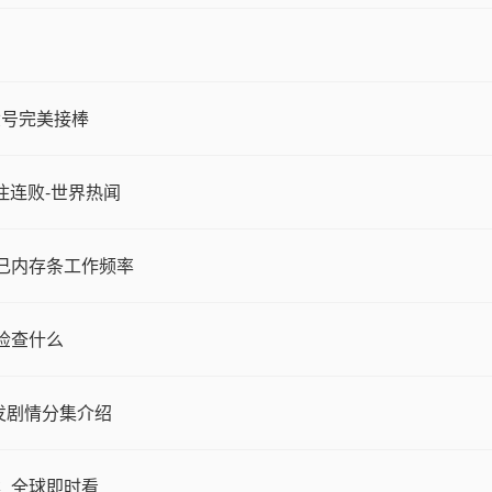
六号完美接棒
住连败-世界热闻
己内存条工作频率
检查什么
发剧情分集介绍
_全球即时看