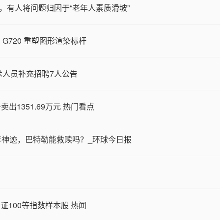
，有人将问题归因于“老年人素质滑坡”
G720 重塑图形渲染标杆
术人员补充招聘7人公告
卖出1351.69万元 热门看点
年神迹，巴特勒能救赎吗？_环球今日报
100等指数样本股 热闻