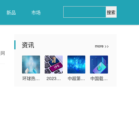
搜索
新品
市场
资讯
more >>
联网
环球热推
2023年
中超第十
中国载人
荐：洋荷
天津市总
轮打响
航天征集
怎么吃_
工会“千
沧州雄狮
载人月球
怎么吃洋
企千人”
实现逆转
车研制方
荷
职工文学
止住连
案_全球
讲座活动
败-世界
即时看
举行
热闻