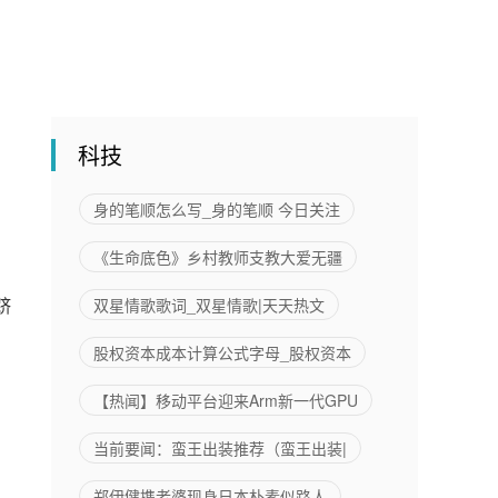
科技
身的笔顺怎么写_身的笔顺 今日关注
《生命底色》乡村教师支教大爱无疆
跻
双星情歌歌词_双星情歌|天天热文
股权资本成本计算公式字母_股权资本
【热闻】移动平台迎来Arm新一代GPU
当前要闻：蛮王出装推荐（蛮王出装|
郑伊健携老婆现身日本朴素似路人