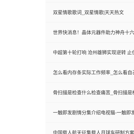
双星情歌歌词_双星情歌|天天热文
世界快消息！晶体元器件助力神舟十
中超第十轮打响 沧州雄狮实现逆转 止
怎么看内存条实际工作频率_怎么看自
骨扫描是检查什么检查痛苦_骨扫描是
一触即发剧情分集介绍电视猫-一触即
中国载人航天征集载人月球车研制方案