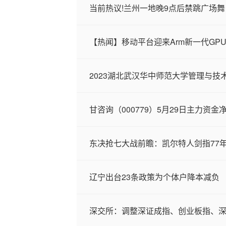
当前热议!兰州一地晚9点后禁跳广场舞
【热闻】移动平台迎来Arm新一代GPU 
2023湖北武汉华中师范大学管理与技
甘咨询（000779）5月29日主力资金净
东决抢七大战前瞻：凯尔特人剑指77
辽宁出台23条政策为个体户降本减负
深交所：调整深证成指、创业板指、深证