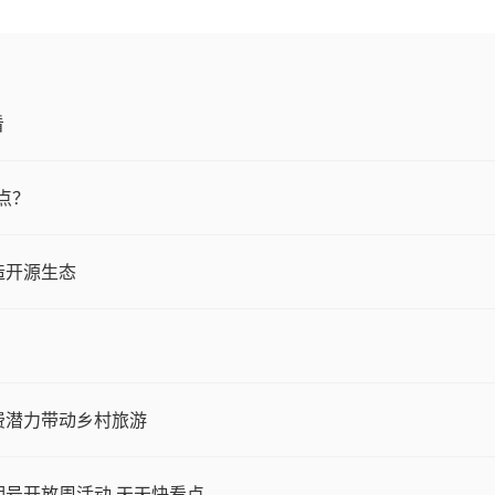
看
点？
造开源生态
费潜力带动乡村旅游
明号开放周活动 天天快看点