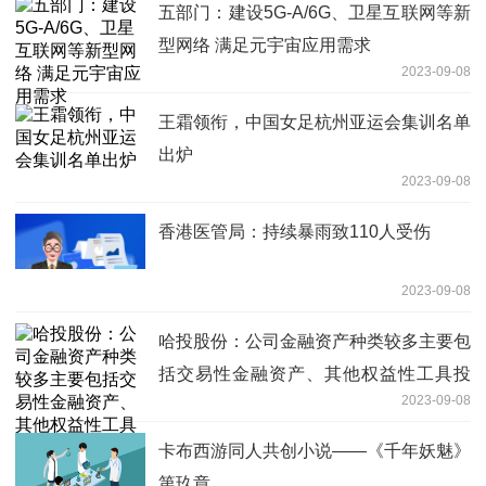
五部门：建设5G-A/6G、卫星互联网等新
型网络 满足元宇宙应用需求
2023-09-08
王霜领衔，中国女足杭州亚运会集训名单
出炉
2023-09-08
香港医管局：持续暴雨致110人受伤
2023-09-08
哈投股份：公司金融资产种类较多主要包
括交易性金融资产、其他权益性工具投
2023-09-08
资、应收款项、买入返售金融资产、其他
债权投资等
卡布西游同人共创小说——《千年妖魅》
第玖章