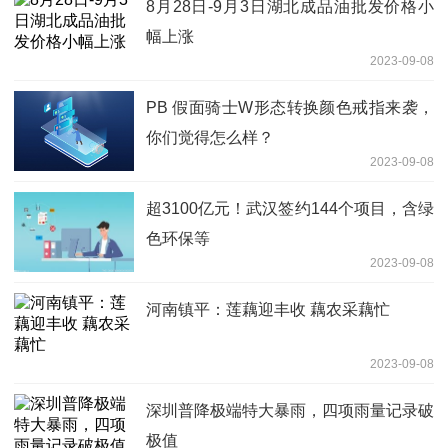
8月28日-9月3日湖北成品油批发价格小
幅上涨
2023-09-08
PB 假面骑士W形态转换颜色戒指来袭，
你们觉得怎么样？
2023-09-08
超3100亿元！武汉签约144个项目，含绿
色环保等
2023-09-08
河南镇平：莲藕迎丰收 藕农采藕忙
2023-09-08
深圳普降极端特大暴雨，四项雨量记录破
极值