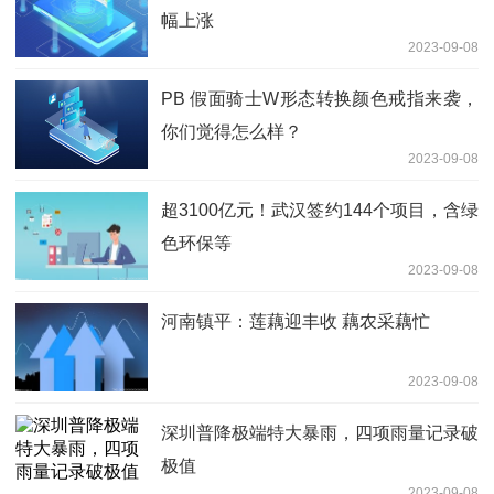
幅上涨
2023-09-08
PB 假面骑士W形态转换颜色戒指来袭，
你们觉得怎么样？
2023-09-08
超3100亿元！武汉签约144个项目，含绿
色环保等
2023-09-08
河南镇平：莲藕迎丰收 藕农采藕忙
2023-09-08
深圳普降极端特大暴雨，四项雨量记录破
极值
2023-09-08