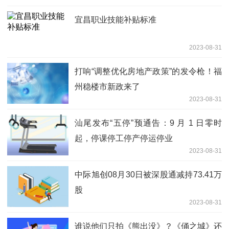
宜昌职业技能补贴标准
2023-08-31
打响“调整优化房地产政策”的发令枪！福
州稳楼市新政来了
2023-08-31
汕尾发布“五停”预通告：9 月 1 日零时
起，停课停工停产停运停业
2023-08-31
中际旭创08月30日被深股通减持73.41万
股
2023-08-31
谁说他们只拍《熊出没》？《俑之城》还