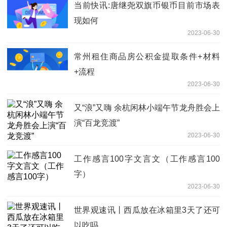
当前快讯:唐继尧双旗币银币目前市场表
现如何
2023-06-30
常州租住商品房公积金提取条件+材料
+流程
2023-06-30
又“浪”又嗨 余杭闲林小端午节龙舟胜会上
演“百龙竞渡”
2023-06-30
工作感言100字文言文（工作感言100
字）
2023-06-30
世界观速讯丨西瓜放在冰箱里3天了还可
以吃吗