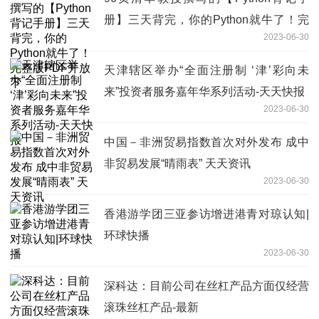
册】三天背完，你的Python就牛了！完
2023-06-30
整版PDF开放下
天津辖区举办“全面注册制 ‘津’彩向未
来”投资者服务嘉年华系列活动-天天快报
2023-06-30
中国－非洲贸易指数首次对外发布 成中
非贸易发展“晴雨表” 天天资讯
2023-06-30
香港游学团三亚参访增进港青对琼认知|
环球快播
2023-06-30
深科达：目前公司在丝杠产品方面仅经营
滚珠丝杠产品-最新