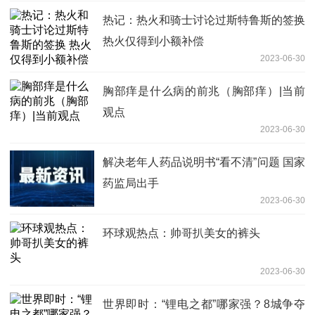
热记：热火和骑士讨论过斯特鲁斯的签换
热火仅得到小额补偿
2023-06-30
胸部痒是什么病的前兆（胸部痒）|当前
观点
2023-06-30
解决老年人药品说明书“看不清”问题 国家
药监局出手
2023-06-30
环球观热点：帅哥扒美女的裤头
2023-06-30
世界即时：“锂电之都”哪家强？8城争夺