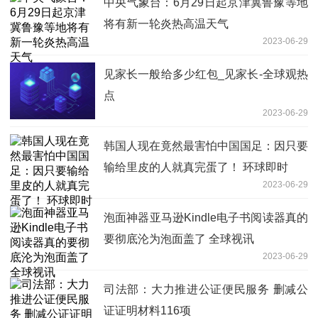
中央气象台：6月29日起京津冀鲁豫等地
将有新一轮炎热高温天气
2023-06-29
见家长一般给多少红包_见家长-全球观热
点
2023-06-29
韩国人现在竟然最害怕中国国足：因只要
输给里皮的人就真完蛋了！ 环球即时
2023-06-29
泡面神器亚马逊Kindle电子书阅读器真的
要彻底沦为泡面盖了 全球视讯
2023-06-29
司法部：大力推进公证便民服务 删减公
证证明材料116项